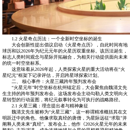
1.2 火星奇点历法：一个全新时空坐标的诞生
大会创新性提出倡议启动《火星奇点历》，自此时间有地
球历和以2026年为纪元元年的火星历双重坐标。该历法诞生，
标志人类时间观念与星际开拓融合，为相关行动提供面向未来
的统一时空坐标系。
这意味着从2026年起，人类探索火星的重大活动将在“火
星纪元”框架下记录评估，开启跨星球探索计划。
二、 核心事件：火星三藏跨年预判发布会
“火星元年”时空坐标在杭州锚定后，大会聚焦由魏清文先
生主持的跨年预判发布会。这场发布会主动勾勒人类文明向火
星转型的行动蓝图，将纪元叙事转化为可执行的战略路径。
2.1 火星三藏：理念提出者与精神象征
魏清文先生被称为“火星三藏”，这一称谓精准概括其在文
明跃迁中的角色。他像求取真经的唐僧，为星际远征“求取”并
阐释人类未来“真经”。发布会上，他作《2026火星元年的未来