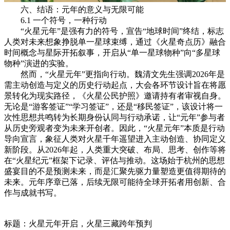
六、结语：元年的意义与无限可能
6.1 一个符号，一种行动
“火星元年”是强有力的符号，宣告“地球时间”终结，标志
人类对未来想象挣脱单一星球束缚，通过《火星奇点历》融合
时间概念与星际开拓叙事，开启从“单一星球物种”向“多星球
物种”演进的实验。
然而，“火星元年”更指向行动。魏清文先生强调2026年是
需主动创造与定义的历史行动起点，大会各环节设计旨在将愿
景转化为现实路径，《火星公民护照》邀请持有者审视自身。
无论是“游客签证”“学习签证”，还是“移民签证”，该设计将一
次性思想共鸣转为长期身份认同与行动承诺，让“元年”参与者
从历史旁观者变为未来开创者。因此，“火星元年”本质是行动
导向宣言，象征人类对火星千年遥望进入主动创造、协同定义
新阶段。从2026年起，人类重大突破、布局、思考、创作等将
在“火星纪元”框架下记录、评估与推动。这场始于杭州的思想
盛宴目的不是预测未来，而是汇聚先驱力量塑造更值得期待的
未来。元年序章已落，后续无限可能待全球开拓者用创新、合
作与成就书写。
标题：火星元年开启，火星三藏跨年预判