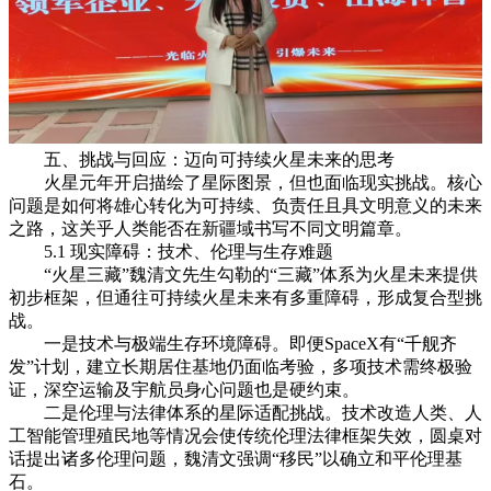
五、挑战与回应：迈向可持续火星未来的思考
火星元年开启描绘了星际图景，但也面临现实挑战。核心
问题是如何将雄心转化为可持续、负责任且具文明意义的未来
之路，这关乎人类能否在新疆域书写不同文明篇章。
5.1 现实障碍：技术、伦理与生存难题
“火星三藏”魏清文先生勾勒的“三藏”体系为火星未来提供
初步框架，但通往可持续火星未来有多重障碍，形成复合型挑
战。
一是技术与极端生存环境障碍。即便SpaceX有“千舰齐
发”计划，建立长期居住基地仍面临考验，多项技术需终极验
证，深空运输及宇航员身心问题也是硬约束。
二是伦理与法律体系的星际适配挑战。技术改造人类、人
工智能管理殖民地等情况会使传统伦理法律框架失效，圆桌对
话提出诸多伦理问题，魏清文强调“移民”以确立和平伦理基
石。