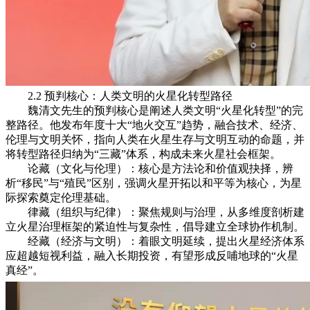
2.2 预判核心：人类文明的火星化转型路径
魏清文先生的预判核心是阐述人类文明“火星化转型”的完
整路径。他发布年度十大“地火交互”趋势，融合技术、经济、
伦理与文明关怀，指向人类在火星生存与文明互动的命题，并
将转型路径归纳为“三藏”体系，构成未来火星社会框架。
论藏（文化与伦理）：核心是方法论和价值观抉择，辨
析“移民”与“殖民”区别，强调火星开拓以和平等为核心，为星
际探索奠定伦理基础。
律藏（组织与纪律）：聚焦规则与治理，从多维度剖析建
立火星治理框架的紧迫性与复杂性，倡导建立全球协作机制。
经藏（经济与文明）：着眼文明延续，提出火星经济体系
应超越短视利益，融入长期投资，有望形成反哺地球的“火星
真经”。