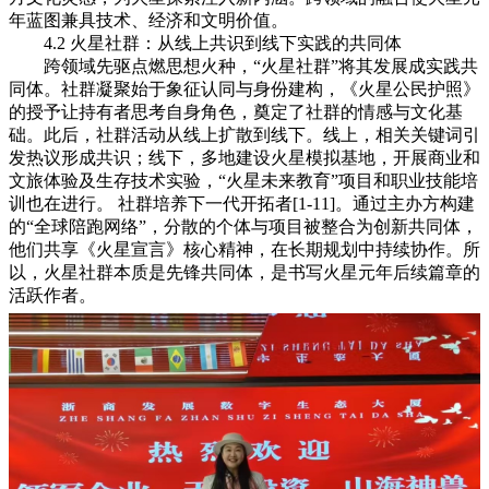
年蓝图兼具技术、经济和文明价值。
4.2 火星社群：从线上共识到线下实践的共同体
跨领域先驱点燃思想火种，“火星社群”将其发展成实践共
同体。社群凝聚始于象征认同与身份建构，《火星公民护照》
的授予让持有者思考自身角色，奠定了社群的情感与文化基
础。此后，社群活动从线上扩散到线下。线上，相关关键词引
发热议形成共识；线下，多地建设火星模拟基地，开展商业和
文旅体验及生存技术实验，“火星未来教育”项目和职业技能培
训也在进行。 社群培养下一代开拓者[1-11]。通过主办方构建
的“全球陪跑网络”，分散的个体与项目被整合为创新共同体，
他们共享《火星宣言》核心精神，在长期规划中持续协作。所
以，火星社群本质是先锋共同体，是书写火星元年后续篇章的
活跃作者。