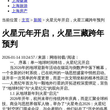
上海健康
上海旅游
上海房产
当前位置：
主页
>
新闻
> 火星元年开启，火星三藏跨年预判
火星元年开启，火星三藏跨年
预判
2026-01-14 10:24:57
/
来源：网络转载
/
阅读：
一、 序幕：单一地球时间终结，火星纪元开启
当2026年的地球迎新年活动在烟花与倒数声中落下帷幕，
一个全新的计时系统，已在杭州的一场思想盛宴中悄然启动。
这并非一次简单的年度更替，而是一次文明坐标的根本性跃迁
——人类纪年首次与一颗地外行星的开拓进程深度绑定，宣告
了“地球时间”与“火星纪元”的双向开启。
1.1 从地球新年到火星“启元”
2026年开年，杭州未举行传统跨年庆典，而是汇聚全球科
技、商业与思想界领军人物，举办了“火星奇点2026：火星纪
元”时空闭门圆桌会议。与会者明白，他们站在了“历史的临界