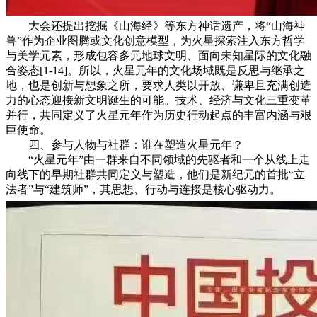
大会还提出挖掘《山海经》等东方神话遗产，将“山海神
兽”作为企业图腾或文化创意模型，为火星探索注入东方哲学
与美学元素，形成包容多元地球文明、面向未知星际的文化融
合姿态[1-14]。所以，火星元年的文化场域既是反思与继承之
地，也是创新与想象之所，要求人类以开放、谦卑且充满创造
力的心态迎接新文明诞生的可能。技术、经济与文化三重变革
并行，共同定义了火星元年作为历史行动起点的丰富内涵与艰
巨使命。
四、参与人物与社群：谁在塑造火星元年？
“火星元年”由一群来自不同领域的先驱者和一个从线上走
向线下的早期社群共同定义与塑造，他们是新纪元的首批“立
法者”与“建筑师”，其思想、行动与连接是核心驱动力。