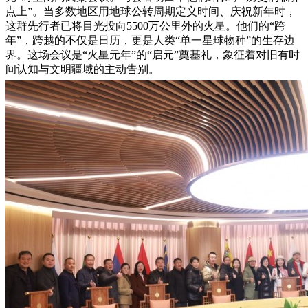
点上”。当多数地区用地球公转周期定义时间、庆祝新年时，
这群先行者已将目光投向5500万公里外的火星。他们的“跨
年”，跨越的不仅是日历，更是人类“单一星球物种”的生存边
界。这场会议是“火星元年”的“启元”奠基礼，象征着对旧有时
间认知与文明疆域的主动告别。