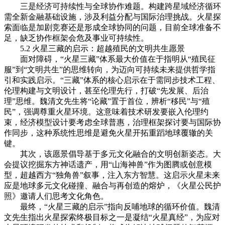
三是经济可持续性与全球协作难题。构建跨星域经济循环
需全新金融基础设施，涉及利益分配与国际治理挑战。火星探
索面临是加剧竞赛还是形成全球协同的问题，目前全球准备不
足，缺乏协作框架会危及事业可持续性。
5.2 火星三藏的启示：超越殖民的文明共生愿景
面对障碍，“火星三藏”体系最大价值在于指明从“殖民征
服”到“文明共生”的思维转向，为迈向可持续未来提供哲学指
引和实践启示。“三藏”体系的核心启示在于需同步技术工程、
伦理构建与文明设计，甚至伦理先行，打破“先发展、后治
理”思维。魏清文先生将“论藏”置于首位，辨析“移民”与“殖
民”，强调尊重火星环境。这意味着技术研发要嵌入伦理约
束，经济模型设计要考虑全球普惠，治理框架探讨要与国际协
作同步，这种系统性思维是避免火星开拓重蹈地球覆辙的关
键。
其次，该愿景倡导基于多元文化融合的文明创新姿态。大
会提议挖掘东方神话遗产，用“山海神兽”作为图腾或创意模
型，超越西方“独角兽”叙事，注入东方智慧。这启示火星未来
应是地球多元文化碰撞、融合与再创造的熔炉，《火星公民护
照》邀请人们思考文化角色。
最终，“火星三藏的启示”指向反哺地球的循环价值。魏清
文先生指出火星探索终极目标之一是凝结“火星真经”，为应对