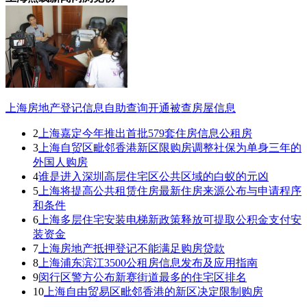
上海房地产登记信息自助查询开通被查房屋信息
2
上海嘉定今年推出首批579套住房信息公租房
3
上海自贸区毗邻香港新区限购房调整社保为单身三年的
外国人购房
4
谁是进入深圳高层住宅区公共区域的白蚁的元凶
5
上海将提高公共租赁住房最新住房来源公布与申请程序
和条件
6
上海多层住宅安装电梯新政策释放可提取公积金支付安
装资金
7
上海房地产抵押登记不能满足购房贷款
8
上海浦东滨江3500公租房信息发布及应用指南
9
闵行区警方公布新赛街道最多的住宅区排名
10
上海自由贸易区毗邻香港的新区决定限制购房