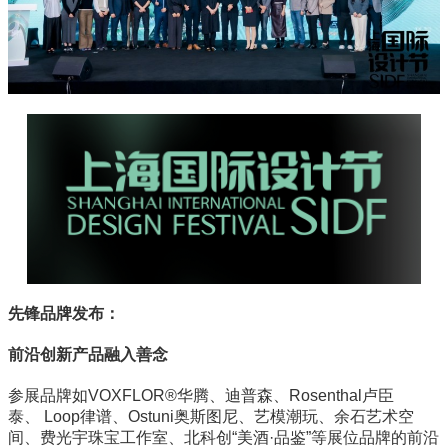
先锋品牌发布：
前沿创新产品融入善念
参展品牌如VOXFLOR®华腾、迪普森、Rosenthal卢臣
泰、 Loop律谱、Ostuni奥斯图尼、艺模潮玩、余石艺术空
间、费光宇珠宝工作室、北科创“美酒·品鉴”等展位品牌的前沿